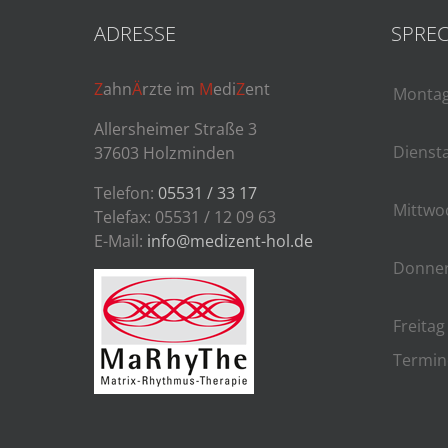
ADRESSE
SPREC
Z
ahn
Ä
rzte im
M
edi
Z
ent
Monta
Allersheimer Straße 3
Dienst
37603 Holzminden
Telefon:
05531 / 33 17
Mittwo
Telefax: 05531 / 12 09 63
E-Mail:
info@medizent-hol.de
Donner
Freitag
Termin