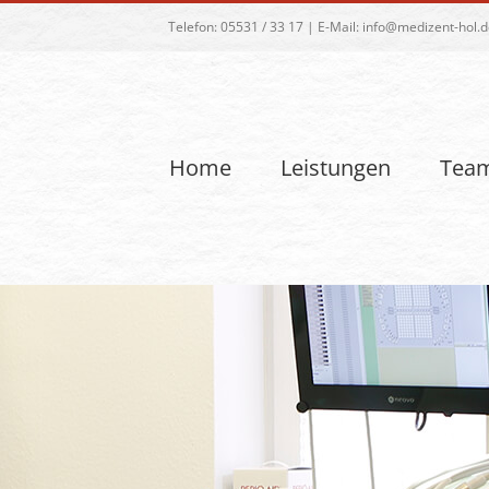
Telefon:
05531 / 33 17
| E-Mail:
info@medizent-hol.d
Home
Leistungen
Tea