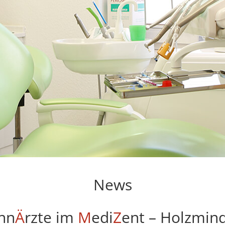
News
hn
Ä
rzte im
M
edi
Z
ent – Holzmin