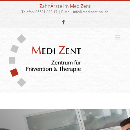
Zum
Z
ahn
Ä
rzte im
M
edi
Z
ent
Inhalt
Telefon:
05531 / 33 17
| E-Mail:
info@medizent-hol.de
springen
Facebook