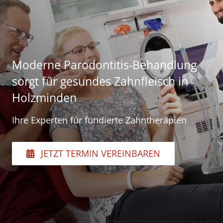
Moderne Parodontitis-Behandlung
sorgt für gesundes Zahnfleisch in
Holzminden
Ihre Experten für fundierte Zahntherapien
JETZT TERMIN VEREINBAREN