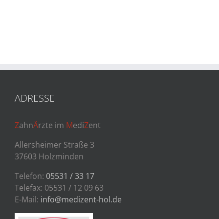
ADRESSE
Z
ahn
Ä
rzte im
M
edi
Z
ent
Allersheimer Straße 3
37603 Holzminden
Telefon:
05531 / 33 17
Telefax: 05531 / 12 09 63
E-Mail:
info@medizent-hol.de