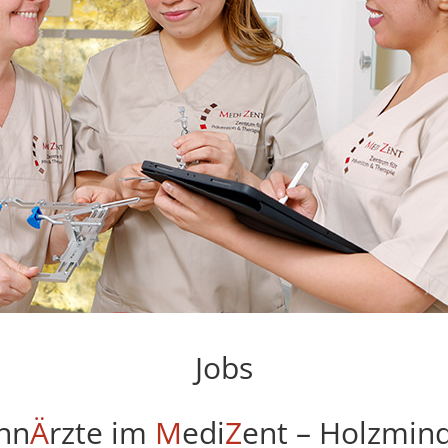
Jobs
hn
Ä
rzte im
M
edi
Z
ent – Holzmin