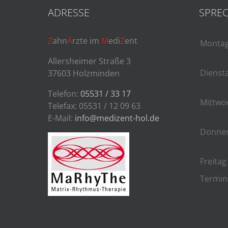
ADRESSE
SPREC
Z
ahn
Ä
rzte im
M
edi
Z
ent
Monta
Allersheimer Straße 3
Dienst
37603 Holzminden
Telefon:
05531 / 33 17
Mittwo
Telefax: 05531 / 12 09 63
E-Mail:
info@medizent-hol.de
Donner
Freitag
Termin