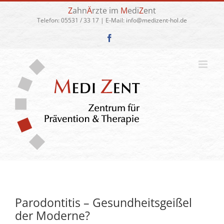
Zum
Z
ahn
Ä
rzte im
M
edi
Z
ent
Inhalt
Telefon:
05531 / 33 17
| E-Mail:
info@medizent-hol.de
springen
Facebook
Parodontitis – Gesundheitsgeißel
der Moderne?