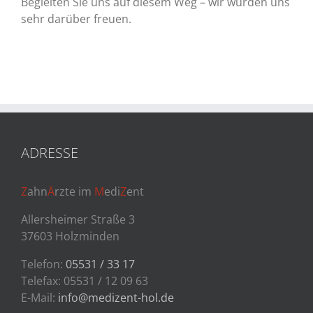
Begleiten Sie uns auf diesem Weg – wir würden uns
sehr darüber freuen.
ADRESSE
Z
ahn
Ä
rzte im
M
edi
Z
ent
Allersheimer Straße 3
37603 Holzminden
Telefon:
05531 / 33 17
Telefax: 05531 / 12 09 63
E-Mail:
info@medizent-hol.de