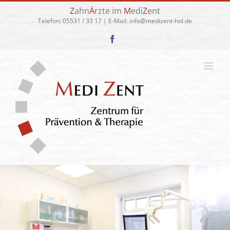
Zum
Z
ahn
Ä
rzte im
M
edi
Z
ent
Inhalt
Telefon:
05531 / 33 17
| E-Mail:
info@medizent-hol.de
springen
Facebook