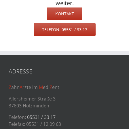
weiter.
KONTAKT
TELEFON: 05531 / 33 17
ADRESSE
Z
ahn
Ä
rzte im
M
edi
Z
ent
Allersheimer Straße 3
37603 Holzminden
Telefon:
05531 / 33 17
Telefax: 05531 / 12 09 63